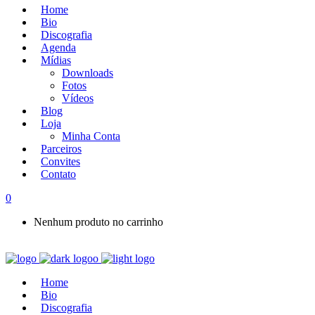
Home
Bio
Discografia
Agenda
Mídias
Downloads
Fotos
Vídeos
Blog
Loja
Minha Conta
Parceiros
Convites
Contato
0
Nenhum produto no carrinho
Home
Bio
Discografia