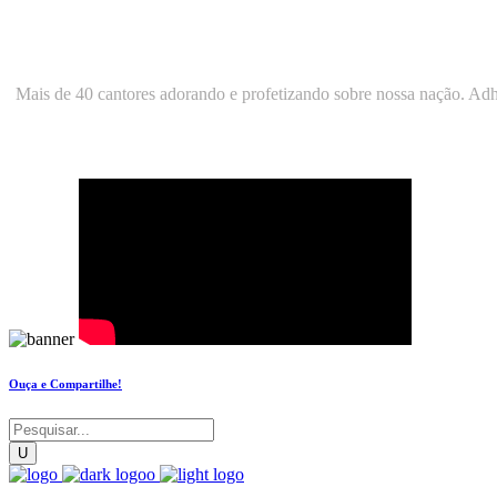
Conheça a canção
"Teu Reino entre nós"
Mais de 40 cantores adorando e profetizando sobre nossa nação. 
Ouça e Compartilhe!