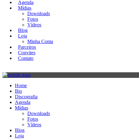
Agenda
Mídias
Downloads
Fotos
Vídeos
Blog
Loja
Minha Conta
Parceiros
Convites
Contato
Home
Bio
Discografia
Agenda
Mídias
Downloads
Fotos
Vídeos
Blog
Loja