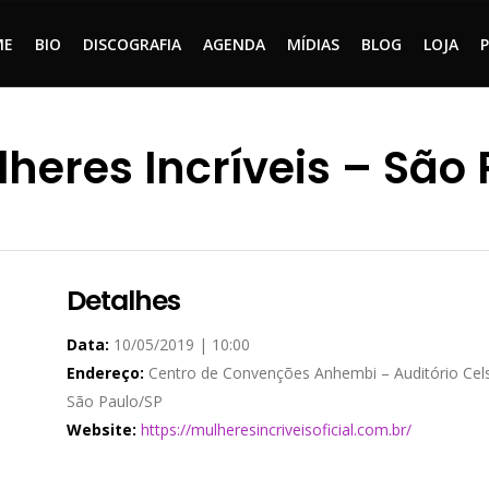
ME
BIO
DISCOGRAFIA
AGENDA
MÍDIAS
BLOG
LOJA
heres Incríveis – São
Detalhes
Data:
10/05/2019 | 10:00
Endereço:
Centro de Convenções Anhembi – Auditório Cels
São Paulo/SP
Website:
https://mulheresincriveisoficial.com.br/